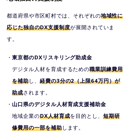
都道府県や市区町村では、それぞれの
地域性に
応じた独自のDX支援制度
が展開されていま
す。
東京都のDXリスキリング助成金
デジタル人材を育成するための
職業訓練費用
を補助
し、
経費の3分の2（上限64万円）が
助成
されます。
山口県のデジタル人材育成支援補助金
地域企業の
DX人材育成
を目的とし、
短期研
修費用の一部を補助
します。