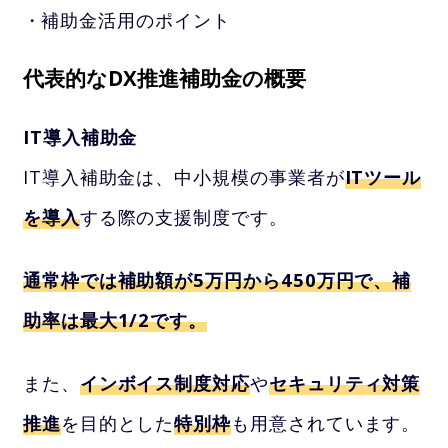
補助金活用のポイント
代表的なDX推進補助金の概要
IT導入補助金
IT導入補助金は、中小規模の事業者が
ITツール
を導入
する際の支援制度です。
通常枠では補助額が5万円から450万円で、補
助率は最大1/2です。
また、
インボイス制度対応
や
セキュリティ対策
推進
を目的とした
特別枠
も用意されています。