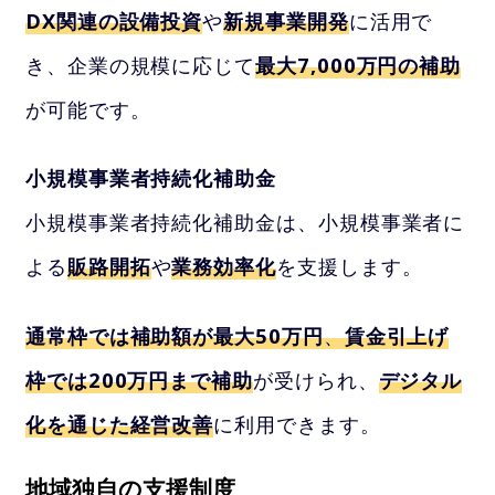
DX関連の設備投資
や
新規事業開発
に活用で
き、企業の規模に応じて
最大7,000万円の補助
が可能です。
小規模事業者持続化補助金
小規模事業者持続化補助金は、小規模事業者に
よる
販路開拓
や
業務効率化
を支援します。
通常枠では補助額が最大50万円
、
賃金引上げ
枠では200万円まで補助
が受けられ、
デジタル
化を通じた経営改善
に利用できます。
地域独自の支援制度