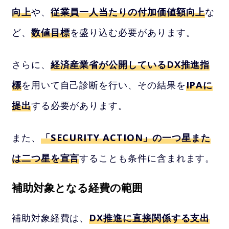
向上
や、
従業員一人当たりの付加価値額向上
な
ど、
数値目標
を盛り込む必要があります。
さらに、
経済産業省が公開しているDX推進指
標
を用いて自己診断を行い、その結果を
IPAに
提出
する必要があります。
また、
「SECURITY ACTION」の一つ星また
は二つ星を宣言
することも条件に含まれます。
補助対象となる経費の範囲
補助対象経費は、
DX推進に直接関係する支出