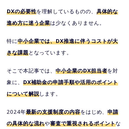
DXの必要性
を理解しているものの、
具体的な
進め方に迷う企業
は少なくありません。
特に
中小企業では、DX推進に伴うコストが大
きな課題
となっています。
そこで本記事では、
中小企業のDX担当者
を対
象に、
DX補助金の申請手順や活用のポイント
について解説
します。
2024年
最新の支援制度の内容
をはじめ、
申請
の具体的な流れ
や
審査で重視されるポイント
な