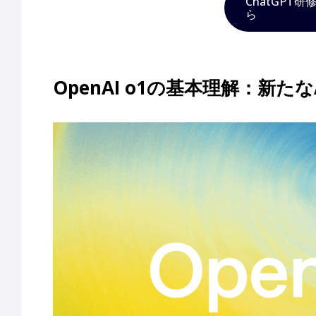
ChatGPT
ら
OpenAI o1の基本理解：新た