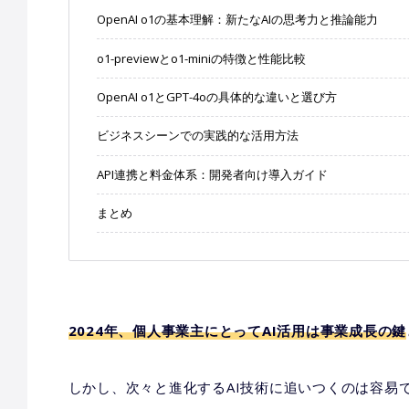
OpenAI o1の基本理解：新たなAIの思考力と推論能力
o1-previewとo1-miniの特徴と性能比較
OpenAI o1とGPT-4oの具体的な違いと選び方
ビジネスシーンでの実践的な活用方法
API連携と料金体系：開発者向け導入ガイド
まとめ
2024年、個人事業主にとってAI活用は事業成長の鍵
しかし、次々と進化するAI技術に追いつくのは容易