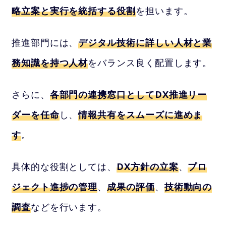
略立案と実行を統括する役割
を担います。
推進部門には、
デジタル技術に詳しい人材と業
務知識を持つ人材
をバランス良く配置します。
さらに、
各部門の連携窓口としてDX推進リー
ダーを任命
し、
情報共有をスムーズに進めま
す
。
具体的な役割としては、
DX方針の立案
、
プロ
ジェクト進捗の管理
、
成果の評価
、
技術動向の
調査
などを行います。