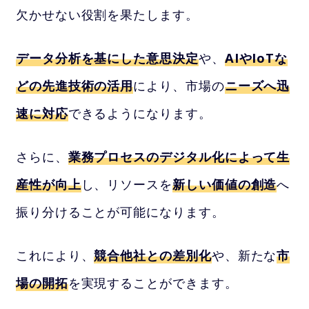
欠かせない役割を果たします。
データ分析を基にした意思決定
や、
AIやIoTな
どの先進技術の活用
により、市場の
ニーズへ迅
速に対応
できるようになります。
さらに、
業務プロセスのデジタル化によって生
産性が向上
し、リソースを
新しい価値の創造
へ
振り分けることが可能になります。
これにより、
競合他社との差別化
や、新たな
市
場の開拓
を実現することができます。