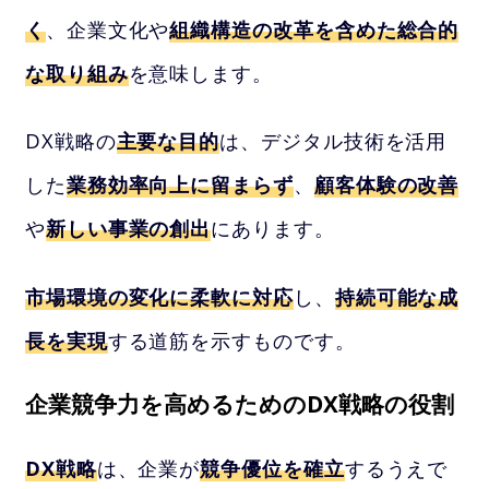
く
、企業文化や
組織構造の改革を含めた総合的
な取り組み
を意味します。
DX戦略の
主要な目的
は、デジタル技術を活用
した
業務効率向上に留まらず
、
顧客体験の改善
や
新しい事業の創出
にあります。
市場環境の変化に柔軟に対応
し、
持続可能な成
長を実現
する道筋を示すものです。
企業競争力を高めるためのDX戦略の役割
DX戦略
は、企業が
競争優位を確立
するうえで