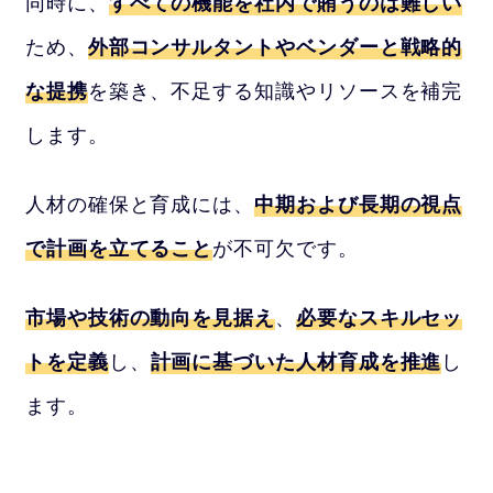
同時に、
すべての機能を社内で賄うのは難しい
ため、
外部コンサルタントやベンダーと戦略的
な提携
を築き、不足する知識やリソースを補完
します。
人材の確保と育成には、
中期および長期の視点
で計画を立てること
が不可欠です。
市場や技術の動向を見据え
、
必要なスキルセッ
トを定義
し、
計画に基づいた人材育成を推進
し
ます。