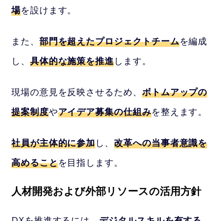
場
を設けます。
また、
部門を超えたプロジェクトチーム
を編成
し、
具体的な施策を推進
します。
現場の意見を反映させるため、
ボトムアップの
提案制度
や
アイデア募集の仕組み
を整えます。
社員が主体的に参加
し、
改革への当事者意識を
高めること
を目指します。
人材開発および外部リソースの活用方針
DXを推進するには、
デジタルスキルを有する