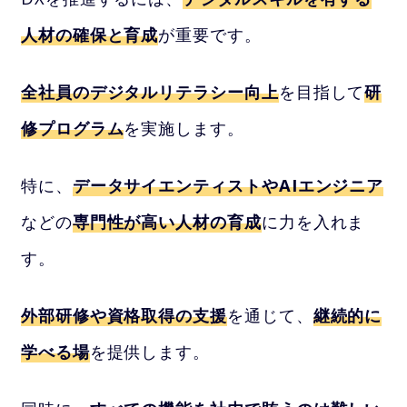
人材の確保と育成
が重要です。
全社員のデジタルリテラシー向上
を目指して
研
修プログラム
を実施します。
特に、
データサイエンティストやAIエンジニア
などの
専門性が高い人材の育成
に力を入れま
す。
外部研修や資格取得の支援
を通じて、
継続的に
学べる場
を提供します。