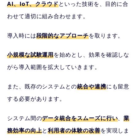
AI、IoT、クラウド
といった技術を、目的に合
わせて適切に組み合わせます。
導入時には
段階的なアプローチ
を取ります。
小規模な試験運用
を始めとし、効果を確認しな
がら導入範囲を拡大していきます。
また、既存のシステムとの
統合や連携
にも留意
する必要があります。
システム間の
データ統合をスムーズに行い
、
業
務効率の向上
と
利用者の体験の改善
を実現しま