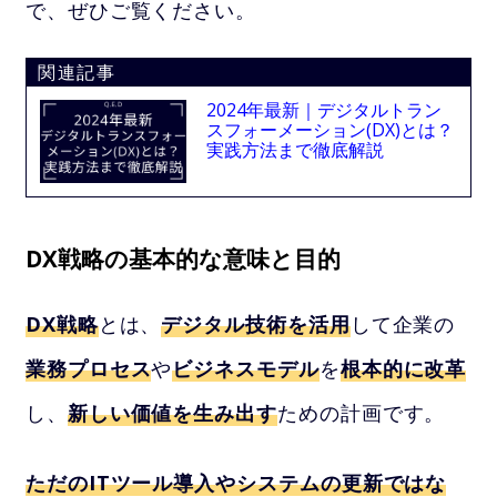
で、ぜひご覧ください。
関連記事
2024年最新｜デジタルトラン
スフォーメーション(DX)とは？
実践方法まで徹底解説
DX戦略の基本的な意味と目的
DX戦略
とは、
デジタル技術を活用
して企業の
業務プロセス
や
ビジネスモデル
を
根本的に改革
し、
新しい価値を生み出す
ための計画です。
ただのITツール導入やシステムの更新ではな