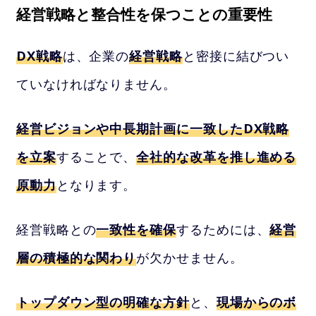
経営戦略と整合性を保つことの重要性
DX戦略
は、企業の
経営戦略
と密接に結びつい
ていなければなりません。
経営ビジョンや中長期計画に一致したDX戦略
を立案
することで、
全社的な改革を推し進める
原動力
となります。
経営戦略との
一致性を確保
するためには、
経営
層の積極的な関わり
が欠かせません。
トップダウン型の明確な方針
と、
現場からのボ